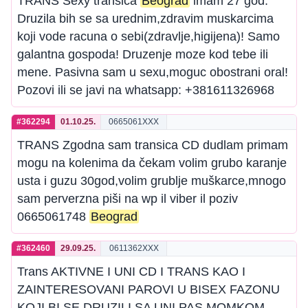
TRANS Sexy transica
Beograd
imam 27 god.
Druzila bih se sa urednim,zdravim muskarcima
koji vode racuna o sebi(zdravlje,higijena)! Samo
galantna gospoda! Druzenje moze kod tebe ili
mene. Pasivna sam u sexu,moguc obostrani oral!
Pozovi ili se javi na whatsapp: +381611326968
#362294
01.10.25.
0665061XXX
TRANS Zgodna sam transica CD dudlam primam
mogu na kolenima da čekam volim grubo karanje
usta i guzu 30god,volim grublje muškarce,mnogo
sam perverzna piši na wp il viber il poziv
0665061748
Beograd
#362460
29.09.25.
0611362XXX
Trans AKTIVNE I UNI CD I TRANS KAO I
ZAINTERESOVANI PAROVI U BISEX FAZONU
KOJI BI SE DRUZILI SA UNI PAS MOMKOM