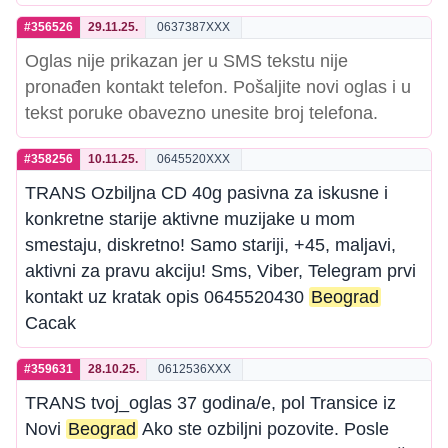
#356526
29.11.25.
0637387XXX
Oglas nije prikazan jer u SMS tekstu nije
pronađen kontakt telefon. Pošaljite novi oglas i u
tekst poruke obavezno unesite broj telefona.
#358256
10.11.25.
0645520XXX
TRANS Ozbiljna CD 40g pasivna za iskusne i
konkretne starije aktivne muzijake u mom
smestaju, diskretno! Samo stariji, +45, maljavi,
aktivni za pravu akciju! Sms, Viber, Telegram prvi
kontakt uz kratak opis 0645520430
Beograd
Cacak
#359631
28.10.25.
0612536XXX
TRANS tvoj_oglas 37 godina/e, pol Transice iz
Novi
Beograd
Ako ste ozbiljni pozovite. Posle