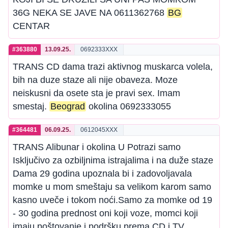
36G NEKA SE JAVE NA 0611362768
BG
CENTAR
#363880
13.09.25.
0692333XXX
TRANS CD dama trazi aktivnog muskarca volela,
bih na duze staze ali nije obaveza. Moze
neiskusni da osete sta je pravi sex. Imam
smestaj.
Beograd
okolina 0692333055
#364481
06.09.25.
0612045XXX
TRANS Alibunar i okolina U Potrazi samo
Isključivo za ozbiljnima istrajalima i na duže staze
Dama 29 godina upoznala bi i zadovoljavala
momke u mom smeštaju sa velikom karom samo
kasno uveče i tokom noći.Samo za momke od 19
- 30 godina prednost oni koji voze, momci koji
imaju poštovanje i podršku prema CD i TV