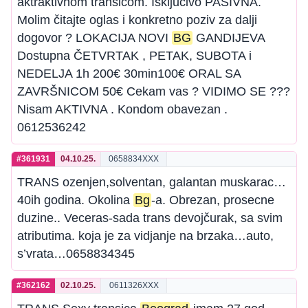
aktraktivnom transicom. Iskljucivo PASIVNA.
Molim čitajte oglas i konkretno poziv za dalji
dogovor ? LOKACIJA NOVI
BG
GANDIJEVA
Dostupna ČETVRTAK , PETAK, SUBOTA i
NEDELJA 1h 200€ 30min100€ ORAL SA
ZAVRŠNICOM 50€ Cekam vas ? VIDIMO SE ???
Nisam AKTIVNA . Kondom obavezan .
0612536242
#361931
04.10.25.
0658834XXX
TRANS ozenjen,solventan, galantan muskarac…
40ih godina. Okolina
Bg
-a. Obrezan, prosecne
duzine.. Veceras-sada trans devojčurak, sa svim
atributima. koja je za vidjanje na brzaka…auto,
s’vrata…0658834345
#362162
02.10.25.
0611326XXX