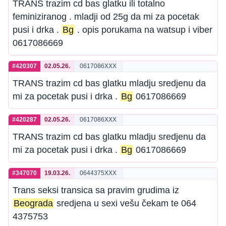
TRANS trazim cd bas glatku ili totalno
feminiziranog . mladji od 25g da mi za pocetak
pusi i drka .
Bg
. opis porukama na watsup i viber
0617086669
#420307
02.05.26.
0617086XXX
TRANS trazim cd bas glatku mladju sredjenu da
mi za pocetak pusi i drka .
Bg
0617086669
#420287
02.05.26.
0617086XXX
TRANS trazim cd bas glatku mladju sredjenu da
mi za pocetak pusi i drka .
Bg
0617086669
#347070
19.03.26.
0644375XXX
Trans seksi transica sa pravim grudima iz
Beograda
sredjena u sexi vešu čekam te 064
4375753