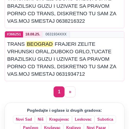
BRAZILSKU GUZU I UZIVATE SA PRAVOM
PORNO CD TRANS, DISKRETNO TU SAM ZA
VAS.MOJ SMESTAJ 0638216322
#366251
18.08.25.
0631934XXX
TRANS
BEOGRAD
FRAJERI ZELITE
VRHUNSKI ORAL,DUBOKO GRLO,TUCATE
BRAZILSKU GUZU I UZIVATE SA PRAVOM
PORNO CD TRANS, DISKRETNO TU SAM ZA
VAS.MOJ SMESTAJ 0631934712
1
»
Pogledajte i oglase iz drugih gradova:
Novi Sad
Niš
Kragujevac
Leskovac
Subotica
Pančevo
Kruševac
Kraljevo
Novi Pazar