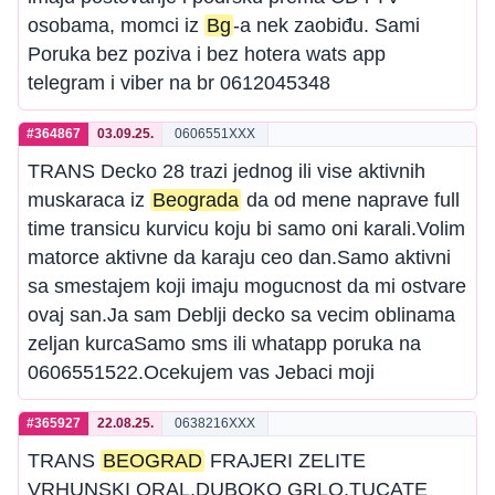
osobama, momci iz
Bg
-a nek zaobiđu. Sami
Poruka bez poziva i bez hotera wats app
telegram i viber na br 0612045348
#364867
03.09.25.
0606551XXX
TRANS Decko 28 trazi jednog ili vise aktivnih
muskaraca iz
Beograda
da od mene naprave full
time transicu kurvicu koju bi samo oni karali.Volim
matorce aktivne da karaju ceo dan.Samo aktivni
sa smestajem koji imaju mogucnost da mi ostvare
ovaj san.Ja sam Deblji decko sa vecim oblinama
zeljan kurcaSamo sms ili whatapp poruka na
0606551522.Ocekujem vas Jebaci moji
#365927
22.08.25.
0638216XXX
TRANS
BEOGRAD
FRAJERI ZELITE
VRHUNSKI ORAL,DUBOKO GRLO,TUCATE