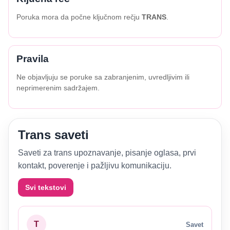
Poruka mora da počne ključnom rečju
TRANS
.
Pravila
Ne objavljuju se poruke sa zabranjenim, uvredljivim ili
neprimerenim sadržajem.
Trans saveti
Saveti za trans upoznavanje, pisanje oglasa, prvi
kontakt, poverenje i pažljivu komunikaciju.
Svi tekstovi
T
Savet