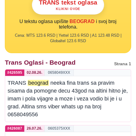
TRANS tekst oglasa
KLIKNI OVDE
U tekstu oglasa upišite
BEOGRAD
i svoj broj
telefona.
Cena: MTS 123.6 RSD | Yettel 123.6 RSD | A1 123.48 RSD |
Globaltel 123.6 RSD
Trans Oglasi - Beograd
Strana 1
#426595
02.08.26.
0658049XXX
TRANS
beograd
neeka fina trans sa pravim
sisama da pomogne decu 43god na altini hitno je,
imam i pola vijagre a moze i veza vodio bi je i u
grad. Altina sms viber whats up na broj
0658049556
#426087
26.07.26.
0605375XXX