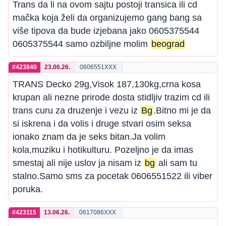
Trans da li na ovom sajtu postoji transica ili cd
mačka koja želi da organizujemo gang bang sa
više tipova da bude izjebana jako 0605375544
0605375544 samo ozbiljne molim
beograd
#423840
23.06.26.
0606551XXX
TRANS Decko 29g,Visok 187,130kg,crna kosa
krupan ali nezne prirode dosta stidljiv trazim cd ili
trans curu za druzenje i vezu iz
Bg
.Bitno mi je da
si iskrena i da volis i druge stvari osim seksa
ionako znam da je seks bitan.Ja volim
kola,muziku i hotikulturu. Pozeljno je da imas
smestaj ali nije uslov ja nisam iz
bg
ali sam tu
stalno.Samo sms za pocetak 0606551522 ili viber
poruka.
#423115
13.06.26.
0617086XXX