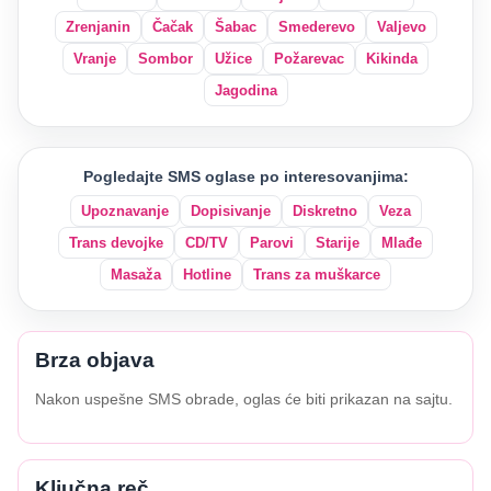
Zrenjanin
Čačak
Šabac
Smederevo
Valjevo
Vranje
Sombor
Užice
Požarevac
Kikinda
Jagodina
Pogledajte SMS oglase po interesovanjima:
Upoznavanje
Dopisivanje
Diskretno
Veza
Trans devojke
CD/TV
Parovi
Starije
Mlađe
Masaža
Hotline
Trans za muškarce
Brza objava
Nakon uspešne SMS obrade, oglas će biti prikazan na sajtu.
Ključna reč