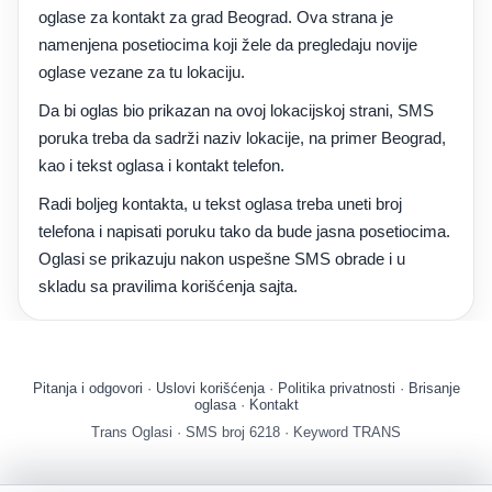
oglase za kontakt za grad Beograd. Ova strana je
namenjena posetiocima koji žele da pregledaju novije
oglase vezane za tu lokaciju.
Da bi oglas bio prikazan na ovoj lokacijskoj strani, SMS
poruka treba da sadrži naziv lokacije, na primer Beograd,
kao i tekst oglasa i kontakt telefon.
Radi boljeg kontakta, u tekst oglasa treba uneti broj
telefona i napisati poruku tako da bude jasna posetiocima.
Oglasi se prikazuju nakon uspešne SMS obrade i u
skladu sa pravilima korišćenja sajta.
Pitanja i odgovori
·
Uslovi korišćenja
·
Politika privatnosti
·
Brisanje
oglasa
·
Kontakt
Trans Oglasi · SMS broj 6218 · Keyword TRANS