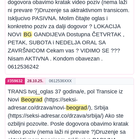
dogovora obavimo kratak video poziv (nema laži
ni prevare ?)Druzenje sa aktraktivnom transicom.
Iskljucivo PASIVNA. Molim čitajte oglas i
konkretno poziv za dalji dogovor ? LOKACIJA
NOVI
BG
GANDIJEVA Dostupna ČETVRTAK ,
PETAK, SUBOTA i NEDELJA ORAL SA
ZAVRŠNICOM Cekam vas ? VIDIMO SE ???
Nisam AKTIVNA . Kondom obavezan .
0612536242
#359632
28.10.25.
0612536XXX
TRANS tvoj_oglas 37 godina/e, pol Transice iz
Novi
Beograd
(https://seksi-
adresar.co/drzava/novi-
beograd
/), Srbija
(https://seksi-adresar.co/drzava/srbija/) Ako ste
ozbiljni pozovite. Posle dogovora obavimo kratak
video poziv (nema laži ni prevare ?)Druzenje sa