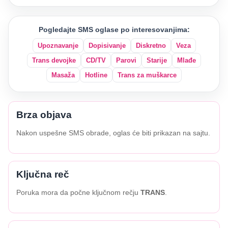
Pogledajte SMS oglase po interesovanjima:
Upoznavanje
Dopisivanje
Diskretno
Veza
Trans devojke
CD/TV
Parovi
Starije
Mlađe
Masaža
Hotline
Trans za muškarce
Brza objava
Nakon uspešne SMS obrade, oglas će biti prikazan na sajtu.
Ključna reč
Poruka mora da počne ključnom rečju
TRANS
.