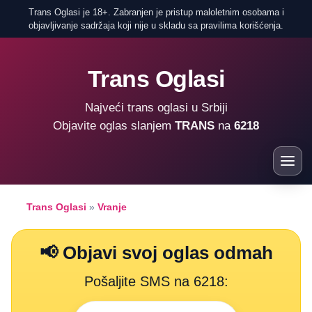
Trans Oglasi je 18+. Zabranjen je pristup maloletnim osobama i
objavljivanje sadržaja koji nije u skladu sa pravilima korišćenja.
Trans Oglasi
Najveći trans oglasi u Srbiji
Objavite oglas slanjem
TRANS
na
6218
Trans Oglasi
»
Vranje
📢 Objavi svoj oglas odmah
Pošaljite SMS na 6218: