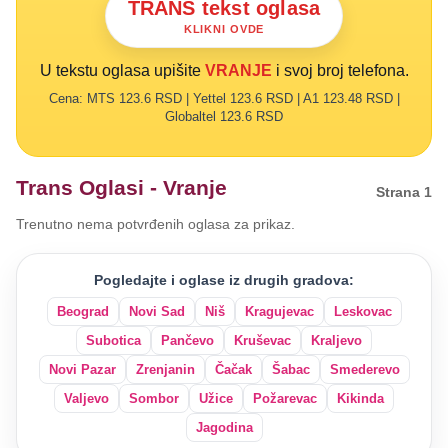
TRANS tekst oglasa
KLIKNI OVDE
U tekstu oglasa upišite
VRANJE
i svoj broj telefona.
Cena: MTS 123.6 RSD | Yettel 123.6 RSD | A1 123.48 RSD |
Globaltel 123.6 RSD
Trans Oglasi - Vranje
Strana 1
Trenutno nema potvrđenih oglasa za prikaz.
Pogledajte i oglase iz drugih gradova:
Beograd
Novi Sad
Niš
Kragujevac
Leskovac
Subotica
Pančevo
Kruševac
Kraljevo
Novi Pazar
Zrenjanin
Čačak
Šabac
Smederevo
Valjevo
Sombor
Užice
Požarevac
Kikinda
Jagodina