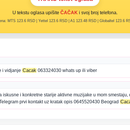
U tekstu oglasa upišite
ČAČAK
i svoj broj telefona.
na: MTS 123.6 RSD | Yettel 123.6 RSD | A1 123.48 RSD | Globaltel 123.6 
 i vidjanje
Cacak
063324030 whats up ili viber
kusne i konkretne starije aktivne muzijake u mom smestaju, dis
r, Telegram prvi kontakt uz kratak opis 0645520430 Beograd
Cac