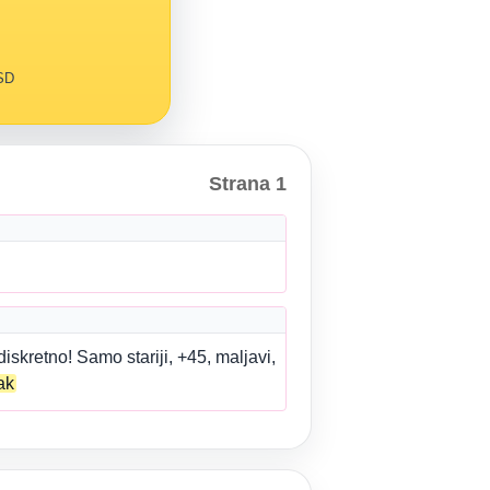
RSD
Strana 1
kretno! Samo stariji, +45, maljavi,
ak