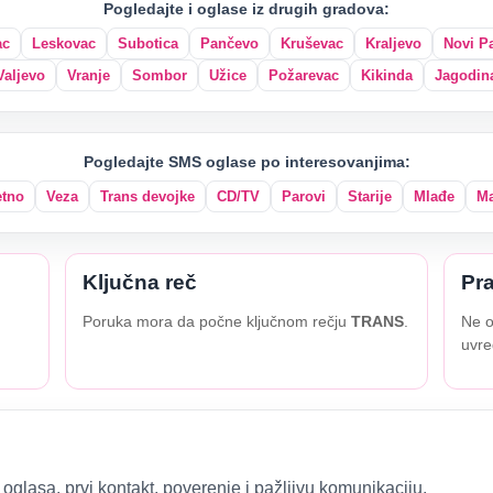
Pogledajte i oglase iz drugih gradova:
ac
Leskovac
Subotica
Pančevo
Kruševac
Kraljevo
Novi P
Valjevo
Vranje
Sombor
Užice
Požarevac
Kikinda
Jagodin
Pogledajte SMS oglase po interesovanjima:
etno
Veza
Trans devojke
CD/TV
Parovi
Starije
Mlađe
Ma
Ključna reč
Pra
Poruka mora da počne ključnom rečju
TRANS
.
Ne o
uvre
oglasa, prvi kontakt, poverenje i pažljivu komunikaciju.