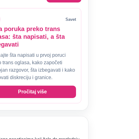
Savet
a poruka preko trans
asa: šta napisati, a šta
egavati
jte šta napisati u prvoj poruci
o trans oglasa, kako započeti
ojan razgovor, šta izbegavati i kako
vati diskreciju i granice.
Pročitaj više