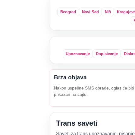
Beograd
Novi Sad
Niš
Kragujev
Upoznavanje
Dopisivanje
Diskr
Brza objava
Nakon uspešne SMS obrade, oglas će biti
prikazan na sajtu.
Trans saveti
Saveti za trans upoznavanje, pisanje 