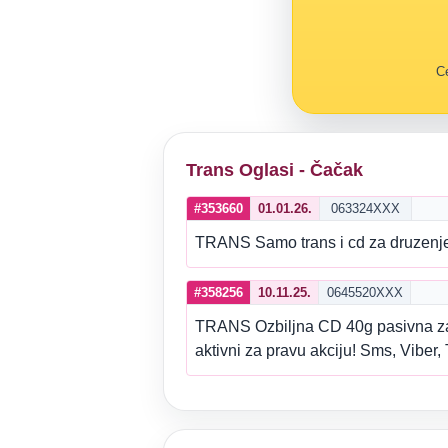
Ce
Trans Oglasi - Čačak
#353660
01.01.26.
063324XXX
TRANS Samo trans i cd za druzenje
#358256
10.11.25.
0645520XXX
TRANS Ozbiljna CD 40g pasivna za is
aktivni za pravu akciju! Sms, Vibe