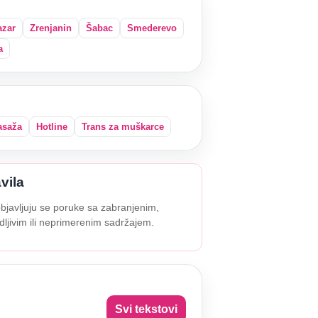
azar
Zrenjanin
Šabac
Smederevo
a
saža
Hotline
Trans za muškarce
vila
bjavljuju se poruke sa zabranjenim,
dljivim ili neprimerenim sadržajem.
Svi tekstovi