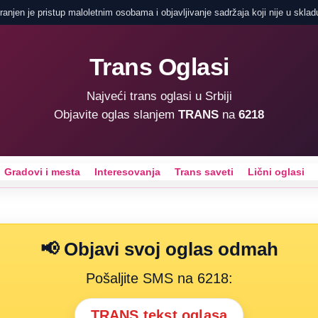
anjen je pristup maloletnim osobama i objavljivanje sadržaja koji nije u sklad
Trans Oglasi
Najveći trans oglasi u Srbiji
Objavite oglas slanjem
TRANS
na
6218
Gradovi i mesta
Interesovanja
Trans saveti
Lični oglasi
📢 Objavi svoj oglas odmah
Pošaljite SMS na 6218:
TRANS tekst oglasa