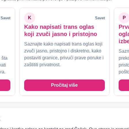
K
P
Savet
Savet
Kako napisati trans oglas
Prv
koji zvuči jasno i pristojno
ogl
izb
Saznajte kako napisati trans oglas koji
zvuči jasno, pristojno i diskretno, kako
Sazna
postaviti granice, privući prave poruke i
 šta
prek
zaštititi privatnost.
vati
prist
ra.
pošto
Pročitaj više
k