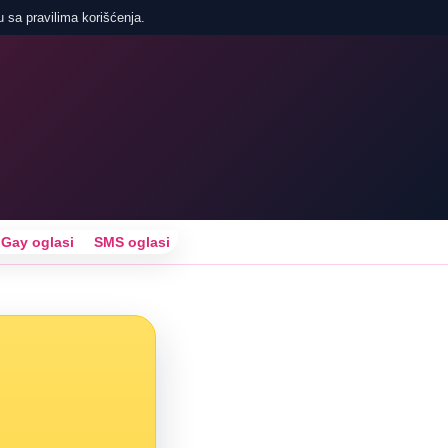
u sa pravilima korišćenja.
Gay oglasi
SMS oglasi