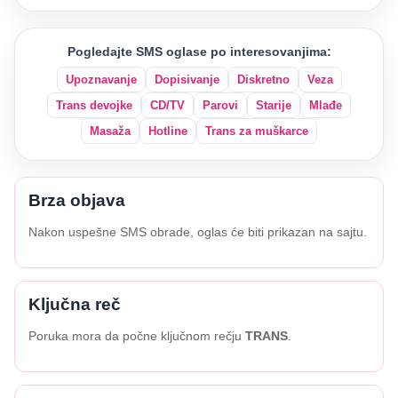
Pogledajte SMS oglase po interesovanjima:
Upoznavanje
Dopisivanje
Diskretno
Veza
Trans devojke
CD/TV
Parovi
Starije
Mlađe
Masaža
Hotline
Trans za muškarce
Brza objava
Nakon uspešne SMS obrade, oglas će biti prikazan na sajtu.
Ključna reč
Poruka mora da počne ključnom rečju
TRANS
.