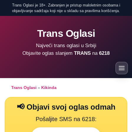
Trans Oglasi je 18+. Zabranjen je pristup maloletnim osobama i
objavljivanje sadržaja koji nije u skladu sa pravilima korišćenja.
Trans Oglasi
Najveći trans oglasi u Srbiji
Objavite oglas slanjem
TRANS
na
6218
Trans Oglasi
»
Kikinda
📢 Objavi svoj oglas odmah
Pošaljite SMS na 6218: