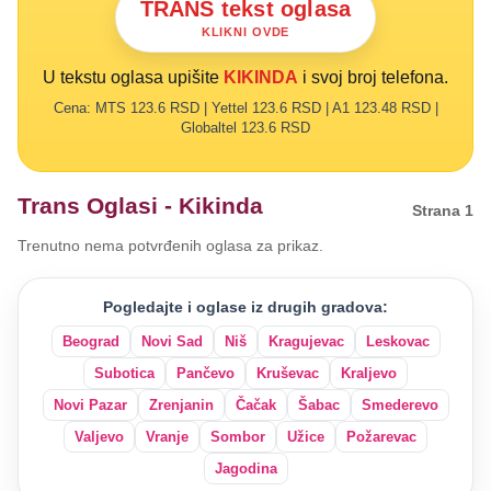
TRANS tekst oglasa
KLIKNI OVDE
U tekstu oglasa upišite
KIKINDA
i svoj broj telefona.
Cena: MTS 123.6 RSD | Yettel 123.6 RSD | A1 123.48 RSD |
Globaltel 123.6 RSD
Trans Oglasi - Kikinda
Strana 1
Trenutno nema potvrđenih oglasa za prikaz.
Pogledajte i oglase iz drugih gradova:
Beograd
Novi Sad
Niš
Kragujevac
Leskovac
Subotica
Pančevo
Kruševac
Kraljevo
Novi Pazar
Zrenjanin
Čačak
Šabac
Smederevo
Valjevo
Vranje
Sombor
Užice
Požarevac
Jagodina