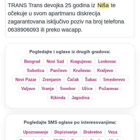
TRANS Trans devojka 25 godina iz
Niša
te
očekuje u svom apartmanu diskrecija
zagarantovana isključivo poziv na broj telefona
0638906093 ili preko wacapp.
Pogledajte i oglase iz drugih gradova:
Beograd
Novi Sad
Kragujevac
Leskovac
Subotica
Pančevo
Kruševac
Kraljevo
Novi Pazar
Zrenjanin
Čačak
Šabac
Smederevo
Valjevo
Vranje
Sombor
Užice
Požarevac
Kikinda
Jagodina
Pogledajte SMS oglase po interesovanjima:
Upoznavanje
Dopisivanje
Diskretno
Veza