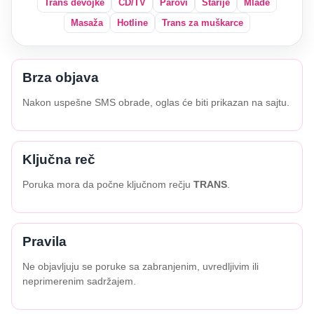
Trans devojke
CD/TV
Parovi
Starije
Mlađe
Masaža
Hotline
Trans za muškarce
Brza objava
Nakon uspešne SMS obrade, oglas će biti prikazan na sajtu.
Ključna reč
Poruka mora da počne ključnom rečju
TRANS
.
Pravila
Ne objavljuju se poruke sa zabranjenim, uvredljivim ili
neprimerenim sadržajem.