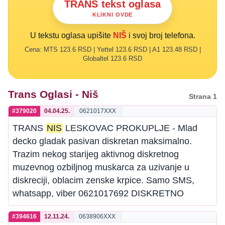
TRANS tekst oglasa
KLIKNI OVDE
U tekstu oglasa upišite
NIŠ
i svoj broj telefona.
Cena: MTS 123.6 RSD | Yettel 123.6 RSD | A1 123.48 RSD |
Globaltel 123.6 RSD
Trans Oglasi - Niš
Strana 1
#379020
04.04.25.
0621017XXX
TRANS
NIS
LESKOVAC PROKUPLJE - Mlad
decko gladak pasivan diskretan maksimalno.
Trazim nekog starijeg aktivnog diskretnog
muzevnog ozbiljnog muskarca za uzivanje u
diskreciji, oblacim zenske krpice. Samo SMS,
whatsapp, viber 0621017692 DISKRETNO
#394616
12.11.24.
0638906XXX