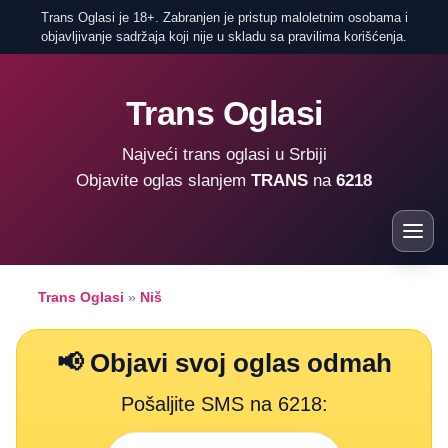
Trans Oglasi je 18+. Zabranjen je pristup maloletnim osobama i
objavljivanje sadržaja koji nije u skladu sa pravilima korišćenja.
Trans Oglasi
Najveći trans oglasi u Srbiji
Objavite oglas slanjem
TRANS
na
6218
Trans Oglasi
»
Niš
📢 Objavi svoj oglas odmah
Pošaljite SMS na 6218: