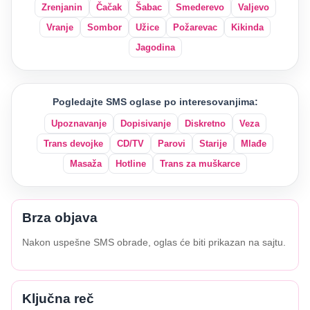
Zrenjanin
Čačak
Šabac
Smederevo
Valjevo
Vranje
Sombor
Užice
Požarevac
Kikinda
Jagodina
Pogledajte SMS oglase po interesovanjima:
Upoznavanje
Dopisivanje
Diskretno
Veza
Trans devojke
CD/TV
Parovi
Starije
Mlađe
Masaža
Hotline
Trans za muškarce
Brza objava
Nakon uspešne SMS obrade, oglas će biti prikazan na sajtu.
Ključna reč