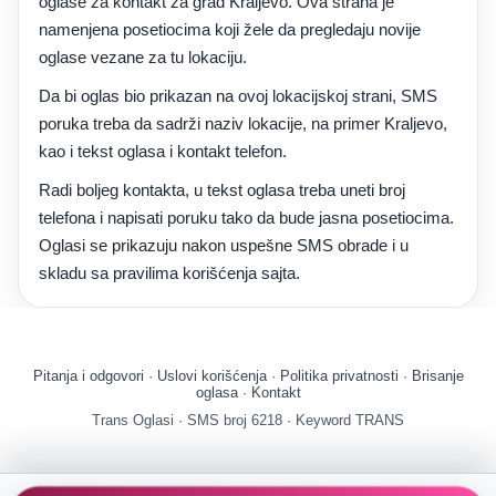
oglase za kontakt za grad Kraljevo. Ova strana je
namenjena posetiocima koji žele da pregledaju novije
oglase vezane za tu lokaciju.
Da bi oglas bio prikazan na ovoj lokacijskoj strani, SMS
poruka treba da sadrži naziv lokacije, na primer Kraljevo,
kao i tekst oglasa i kontakt telefon.
Radi boljeg kontakta, u tekst oglasa treba uneti broj
telefona i napisati poruku tako da bude jasna posetiocima.
Oglasi se prikazuju nakon uspešne SMS obrade i u
skladu sa pravilima korišćenja sajta.
Pitanja i odgovori
·
Uslovi korišćenja
·
Politika privatnosti
·
Brisanje
oglasa
·
Kontakt
Trans Oglasi · SMS broj 6218 · Keyword TRANS