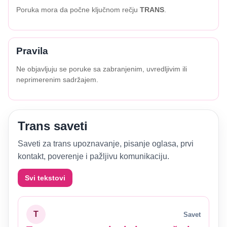
Poruka mora da počne ključnom rečju
TRANS
.
Pravila
Ne objavljuju se poruke sa zabranjenim, uvredljivim ili
neprimerenim sadržajem.
Trans saveti
Saveti za trans upoznavanje, pisanje oglasa, prvi
kontakt, poverenje i pažljivu komunikaciju.
Svi tekstovi
T
Savet