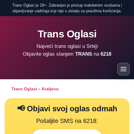
Trans Oglasi je 18+. Zabranjen je pristup maloletnim osobama i
objavljivanje sadržaja koji nije u skladu sa pravilima korišćenja.
Trans Oglasi
Najveći trans oglasi u Srbiji
Objavite oglas slanjem
TRANS
na
6218
Trans Oglasi
»
Kraljevo
📢 Objavi svoj oglas odmah
Pošaljite SMS na 6218: