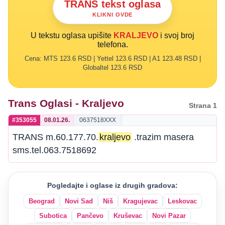
TRANS tekst oglasa
KLIKNI OVDE
U tekstu oglasa upišite
KRALJEVO
i svoj broj
telefona.
Cena: MTS 123.6 RSD | Yettel 123.6 RSD | A1 123.48 RSD |
Globaltel 123.6 RSD
Trans Oglasi - Kraljevo
Strana 1
#353055
08.01.26.
0637518XXX
TRANS m.60.177.70.
kraljevo
.trazim masera
sms.tel.063.7518692
Pogledajte i oglase iz drugih gradova:
Beograd
Novi Sad
Niš
Kragujevac
Leskovac
Subotica
Pančevo
Kruševac
Novi Pazar