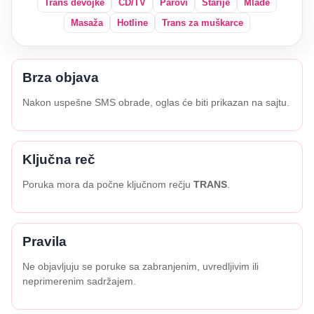
Trans devojke
CD/TV
Parovi
Starije
Mlađe
Masaža
Hotline
Trans za muškarce
Brza objava
Nakon uspešne SMS obrade, oglas će biti prikazan na sajtu.
Ključna reč
Poruka mora da počne ključnom rečju
TRANS
.
Pravila
Ne objavljuju se poruke sa zabranjenim, uvredljivim ili
neprimerenim sadržajem.