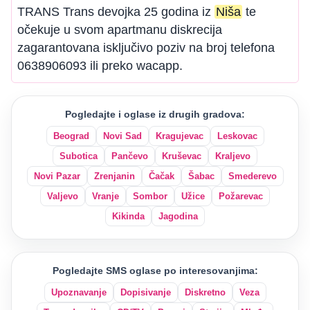
TRANS Trans devojka 25 godina iz
Niša
te
očekuje u svom apartmanu diskrecija
zagarantovana isključivo poziv na broj telefona
0638906093 ili preko wacapp.
Pogledajte i oglase iz drugih gradova:
Beograd
Novi Sad
Kragujevac
Leskovac
Subotica
Pančevo
Kruševac
Kraljevo
Novi Pazar
Zrenjanin
Čačak
Šabac
Smederevo
Valjevo
Vranje
Sombor
Užice
Požarevac
Kikinda
Jagodina
Pogledajte SMS oglase po interesovanjima:
Upoznavanje
Dopisivanje
Diskretno
Veza