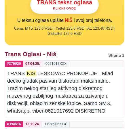
TRANS tekst oglasa
KLIKNI OVDE
U tekstu oglasa upišite
NIŠ
i svoj broj telefona.
Cena: MTS 123.6 RSD | Yettel 123.6 RSD | A1 123.48 RSD |
Globaltel 123.6 RSD
Trans Oglasi - Niš
Strana 1
#379020
04.04.25.
0621017XXX
TRANS
NIS
LESKOVAC PROKUPLJE - Mlad
decko gladak pasivan diskretan maksimalno.
Trazim nekog starijeg aktivnog diskretnog
muzevnog ozbiljnog muskarca za uzivanje u
diskreciji, oblacim zenske krpice. Samo SMS,
whatsapp, viber 0621017692 DISKRETNO
#394616
12.11.24.
0638906XXX