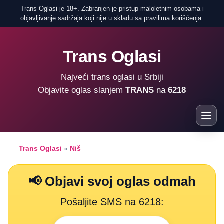
Trans Oglasi je 18+. Zabranjen je pristup maloletnim osobama i
objavljivanje sadržaja koji nije u skladu sa pravilima korišćenja.
Trans Oglasi
Najveći trans oglasi u Srbiji
Objavite oglas slanjem
TRANS
na
6218
Trans Oglasi
»
Niš
📢 Objavi svoj oglas odmah
Pošaljite SMS na 6218: