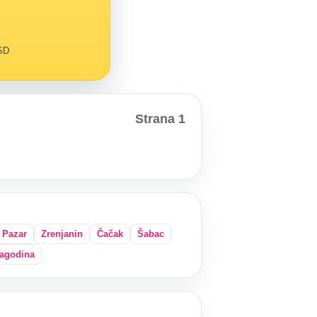
RSD
Strana 1
 Pazar
Zrenjanin
Čačak
Šabac
agodina