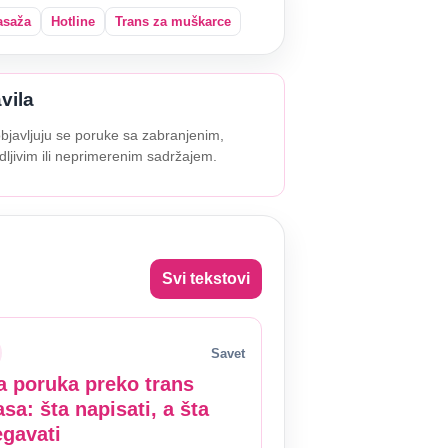
saža
Hotline
Trans za muškarce
vila
bjavljuju se poruke sa zabranjenim,
dljivim ili neprimerenim sadržajem.
Svi tekstovi
Savet
a poruka preko trans
asa: šta napisati, a šta
egavati