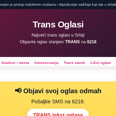
anjen je pristup maloletnim osobama i objavljivanje sadržaja koji nije u sklad
Trans Oglasi
Najveći trans oglasi u Srbiji
Objavite oglas slanjem
TRANS
na
6218
Gradovi i mesta
Interesovanja
Trans saveti
Lični oglasi
📢 Objavi svoj oglas odmah
Pošaljite SMS na 6218:
TRANS tekst oglasa