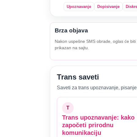
Upoznavanje
Dopisivanje
Diskr
Brza objava
Nakon uspešne SMS obrade, oglas će biti
prikazan na sajtu.
Trans saveti
Saveti za trans upoznavanje, pisanje 
T
Trans upoznavanje: kako
započeti prirodnu
komunikaciju