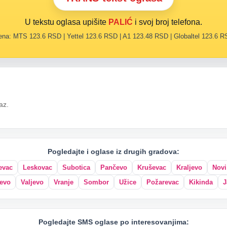
U tekstu oglasa upišite
PALIĆ
i svoj broj telefona.
na: MTS 123.6 RSD | Yettel 123.6 RSD | A1 123.48 RSD | Globaltel 123.6 
az.
Pogledajte i oglase iz drugih gradova:
evac
Leskovac
Subotica
Pančevo
Kruševac
Kraljevo
Novi
evo
Valjevo
Vranje
Sombor
Užice
Požarevac
Kikinda
J
Pogledajte SMS oglase po interesovanjima: