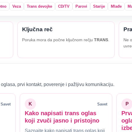
etno
Veza
Trans devojke
CD/TV
Parovi
Starije
Mlađe
Ma
Ključna reč
Pra
Poruka mora da počne ključnom rečju
TRANS
.
Ne o
uvre
oglasa, prvi kontakt, poverenje i pažljivu komunikaciju.
K
P
Savet
Savet
Kako napisati trans oglas
Prv
koji zvuči jasno i pristojno
ogl
izb
Saznajte kako napisati trans oglas koji