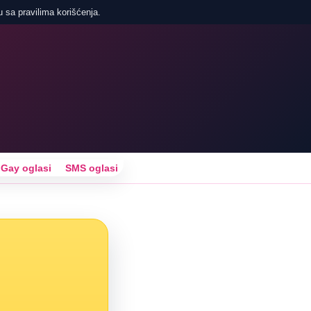
u sa pravilima korišćenja.
Gay oglasi
SMS oglasi