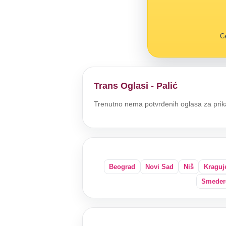
Ce
Trans Oglasi - Palić
Trenutno nema potvrđenih oglasa za prik
Beograd
Novi Sad
Niš
Kraguj
Smeder