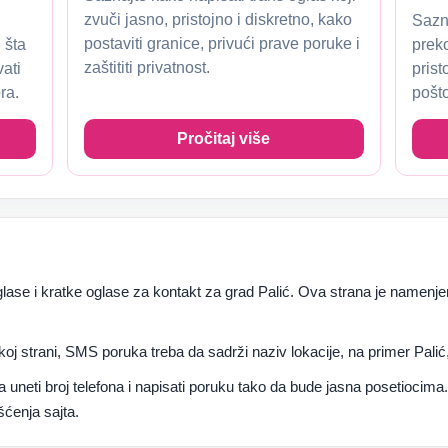
zvuči jasno, pristojno i diskretno, kako
Sazna
postaviti granice, privući prave poruke i
 šta
prek
zaštititi privatnost.
vati
prist
ra.
pošto
Pročitaj više
ase i kratke oglase za kontakt za grad Palić. Ova strana je namenjen
koj strani, SMS poruka treba da sadrži naziv lokacije, na primer Palić, 
ba uneti broj telefona i napisati poruku tako da bude jasna posetioci
šćenja sajta.